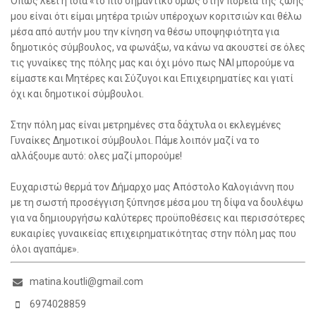
Όπως λέει η ίδια «το πιο σημαντικό όμως στην πορεία της ζωής
μου είναι ότι είμαι μητέρα τριών υπέροχων κοριτσιών και θέλω
μέσα από αυτήν μου την κίνηση να θέσω υποψηφιότητα για
δημοτικός σύμβουλος, να φωνάξω, να κάνω να ακουστεί σε όλες
τις γυναίκες της πόλης μας και όχι μόνο πως ΝΑΙ μπορούμε να
είμαστε και Μητέρες και Σύζυγοι και Επιχειρηματίες και γιατί
όχι και δημοτικοί σύμβουλοι.
Στην πόλη μας είναι μετρημένες στα δάχτυλα οι εκλεγμένες
Γυναίκες Δημοτικοί σύμβουλοι. Πάμε λοιπόν μαζί να το
αλλάξουμε αυτό: ολες μαζί μπορούμε!
Ευχαριστώ θερμά τον Δήμαρχο μας Απόστολο Καλογιάννη που
με τη σωστή προσέγγιση ξύπνησε μέσα μου τη δίψα να δουλέψω
για να δημιουργήσω καλύτερες προϋποθέσεις και περισσότερες
ευκαιρίες γυναικείας επιχειρηματικότητας στην πόλη μας που
όλοι αγαπάμε».
matina.koutli@gmail.com
6974028859