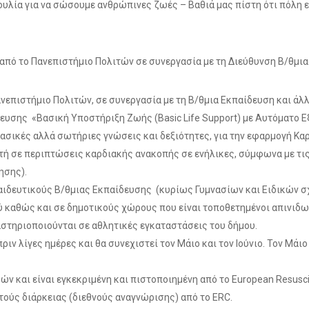
υλία για να σώσουμε ανθρώπινες ζωές – Βαθιά μας πίστη ότι πόλη ε
από το Πανεπιστήμιο Πολιτών σε συνεργασία με τη Διεύθυνση Β/θμι
ανεπιστήμιο Πολιτών, σε συνεργασία με τη Β/θμια Εκπαίδευση και ά
υσης «Βασική Υποστήριξη Ζωής (Basic Life Support) με Αυτόματο Ε
ασικές αλλά σωτήριες γνώσεις και δεξιότητες, για την εφαρμογή 
ή σε περιπτώσεις καρδιακής ανακοπής σε ενήλικες, σύμφωνα με τις
ησης).
παιδευτικούς Β/θμιας Εκπαίδευσης (κυρίως Γυμνασίων και Ειδικών σ
 καθώς και σε δημοτικούς χώρους που είναι τοποθετημένοι απινιδω
τηριοποιούνται σε αθλητικές εγκαταστάσεις του δήμου.
ν λίγες ημέρες και θα συνεχιστεί τον Μάιο και τον Ιούνιο. Τον Μάιο 
ών και είναι εγκεκριμένη και πιστοποιημένη από το European Resusci
τούς διάρκειας (διεθνούς αναγνώρισης) από το ERC.