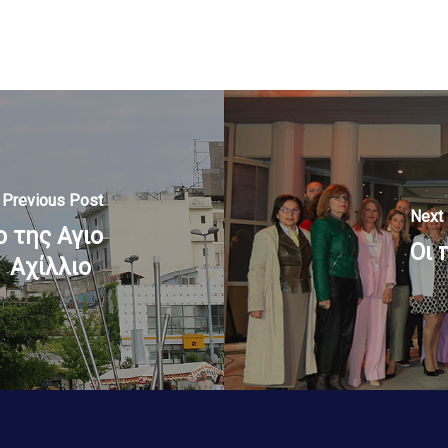
Previous Post
Next
ο της Αγιο
Οι 
Αχίλλιο