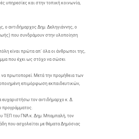
ές υπηρεσίες και στην τοπική κοινωνία,
 ο αντιδήμαρχος Δημ. Δεληγιάννης, ο
 Ζωής) που συνδράμουν στην υλοποίηση
όλη είναι πρώτα απ΄ όλα οι άνθρωποι της,
μμα που έχει ως στόχο να σώσει
ει να πρωτοπορεί. Μετά την προμήθεια των
στοποιημένη επιμόρφωση εκπαιδευτικών,
 ευχαριστήσω τον αντιδήμαρχο κ. Δ.
ου προγράμματος.
υ ΤΕΠ του ΓΝΛ κ. Δημ. Μπαμπαλή, τον
ιάδη που ασχολείται με θέματα Δημόσιας