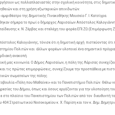
υργήσουν ως πολλαπλασιαστές στην σχολική κοινότητα, στις δημοτικ
ηθειών και στη χρήση εξωτερικών απινιδωτών.
 αμφιθέατρο της Δημοτικής Πινακοθήκης Μουσείο Γ. Ι. Κατσίγρα.
θηκαν σήμερα το πρωί ο δήμαρχος Λαρισαίων Απόστολος Καλογιάννης,
παίδευσης κ. Ν. Ζέρβας και στελέχη του φορέα ΕΠΙ.ΖΩ (Επιμόρφωση
όστολος Καλογιάννης, τόνισε ότι η δημοτική αρχή πιστεύοντας ότι π
ιστημίου Πολιτών και άλλων φορέων υλοποιεί ένα σημαντικό πρόγρα
ρδιακή ανακοπή.
τοπική μας κοινωνία. Ο Δήμος Λαρισαίων, η πόλη της Λάρισας συνεχίζ
, και τις πρώτες επιμορφώσεις, συνεχίζουμε την προσπάθεια με πι
τικών σωματείων της πόλης.
τοβουλία «Πόλη που Μαθαίνει» και το Πανεπιστήμιο Πολιτών. Θέλω να
πηρεσίες του Δήμου, όπως και όσους εργάζονται για την υλοποίηση τ
ε στο πλαίσιο του Πανεπιστημίου των Πολιτών από τον διευθυντή το
 404 Στρατιωτικού Νοσοκομείου κ. Χ. Παρίση και τον κ. Δημ. Δημητρ