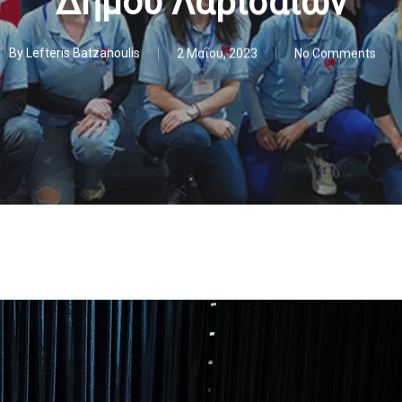
Δήμου Λαρισαίων
By
Lefteris Batzanoulis
2 Μαΐου, 2023
No Comments