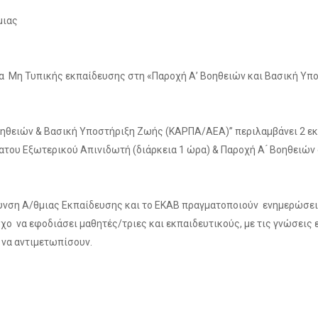
μιας
μα Μη Τυπικής εκπαίδευσης στη «Παροχή Α’ Βοηθειών και Βασική Υ
οηθειών & Βασική Υποστήριξη Ζωής (ΚΑΡΠΑ/ΑΕΑ)” περιλαμβάνει 2 εκ
ου Εξωτερικού Απινιδωτή (διάρκεια 1 ώρα) & Παροχή Α ́ Βοηθειών 
θυνση Α/θμιας Εκπαίδευσης και το ΕΚΑΒ πραγματοποιούν ενημερώσεις
ο να εφοδιάσει μαθητές/τριες και εκπαιδευτικούς, με τις γνώσεις ε
 να αντιμετωπίσουν.