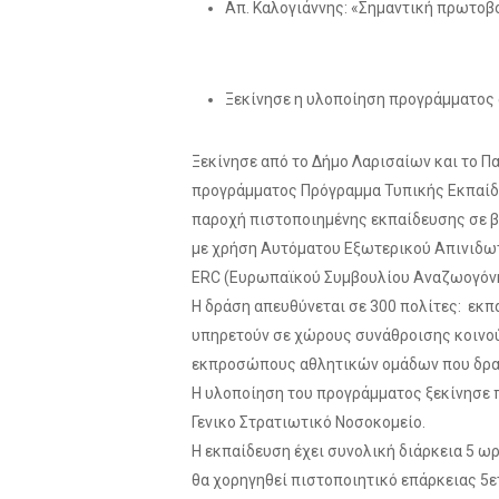
Απ. Καλογιάννης: «Σημαντική πρωτοβο
Ξεκίνησε η υλοποίηση προγράμματος 
Ξεκίνησε από το Δήμο Λαρισαίων και το Π
προγράμματος Πρόγραμμα Τυπικής Εκπαίδε
παροχή πιστοποιημένης εκπαίδευσης σε β
με χρήση Αυτόματου Εξωτερικού Απινιδωτ
ERC (Ευρωπαϊκού Συμβουλίου Αναζωογόν
Η δράση απευθύνεται σε 300 πολίτες: εκ
υπηρετούν σε χώρους συνάθροισης κοινού
εκπροσώπους αθλητικών ομάδων που δρασ
Η υλοποίηση του προγράμματος ξεκίνησε πρι
Γενικο Στρατιωτικό Νοσοκομείο.
Η εκπαίδευση έχει συνολική διάρκεια 5 ωρ
θα χορηγηθεί πιστοποιητικό επάρκειας 5ε