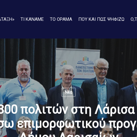
ΑΤΑΞΗ»
ΤΙ ΚΑΝΑΜΕ
ΤΟ ΟΡΑΜΑ
ΠΟΥ ΚΑΙ ΠΩΣ ΨΗΦΙΖΩ
Ο,
Νέα
300 πολιτών στη Λάρισα 
σω επιμορφωτικού προγ