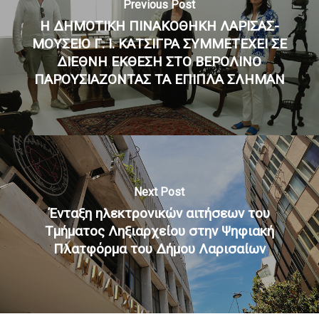
Previous Post
H ΔΗΜΟΤΙΚΗ ΠΙΝΑΚΟΘΗΚΗ ΛΑΡΙΣΑΣ-
ΜΟΥΣΕΙΟ Γ. Ι. ΚΑΤΣΙΓΡΑ ΣΥΜΜΕΤΕΧΕΙ ΣΕ
ΔΙΕΘΝΗ ΕΚΘΕΣΗ ΣΤΟ ΒΕΡΟΛΙΝΟ
ΠΑΡΟΥΣΙΑΖΟΝΤΑΣ ΤΑ ΕΠΙΠΛΑ ΣΛΗΜΑΝ
Next Post
Ένταξη ηλεκτρονικών αιτήσεων του
Τμήματος Ληξιαρχείου στην Ψηφιακή
Πλατφόρμα του Δήμου Λαρισαίων