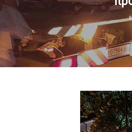
προ
B