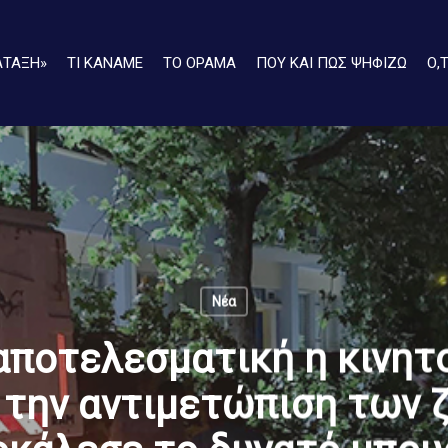
ΑΤΑΞΗ»
ΤΙ ΚΑΝΑΜΕ
ΤΟ ΟΡΑΜΑ
ΠΟΥ ΚΑΙ ΠΩΣ ΨΗΦΙΖΩ
Ο,
Νέα
 αποτελεσματική η κινητ
 την αντιμετώπιση των 