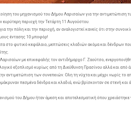
ποίηση του μηχανισμού του Δήμου Λαρισαίων για την αντιμετώπιση 
ν ευρύτερη περιοχή την Τετάρτη 11 Αυγούστου.
 για την πόλη και την περιοχή, αν αναλογιστεί κανείς ότι στην συνο
μους έντασης 10 μποφόρ!
τα στο φυτικό κεφάλαιο, μεπτώσεις κλαδιών ακόμα και δένδρων που
ίτης.
Λαρισαίων με επικεφαλής τον αντιδήμαρχο Γ. Ζαούτσο, ενεργοποιήθη
ογικό εξοπλισμό κυρίως από τη Διεύθυνση Πρασίνου αλλά και από ά
ην αντιμετώπιση των συνεπειών. Ολη τη νύχτα και μέχρι νωρίς το α
ομάκρυναν πεσμένα δένδρα και κλαδιά, ενώ βρίσκονταν σε στενή και 
νισμού του Δήμου ήταν άμεση και αποτελεσματική όπου χρειάστηκε 