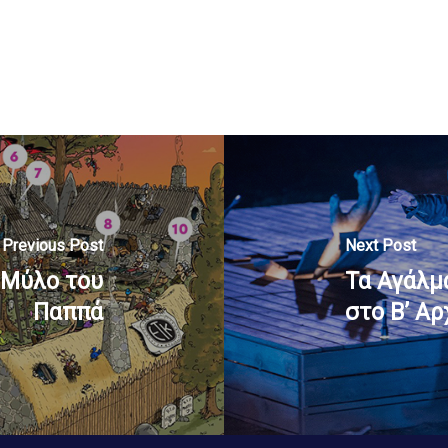
Previous Post
Next Post
ν Μύλο του
Τα Αγάλμ
Παππά
στο Β’ Α