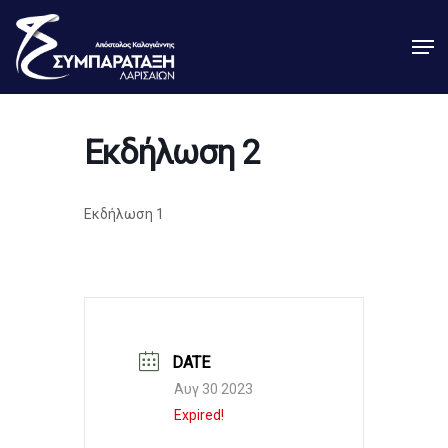
Skip
Men
to
Close
main
Menu
content
Εκδήλωση 2
Εκδήλωση 1
DATE
Αυγ 30 2023
Expired!