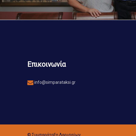
Επικοινωνία
info@simparataksi.gr
© Συμπαράταξη Λαρισαίων