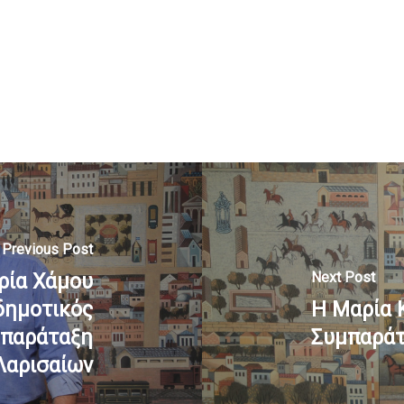
Previous Post
Next Post
ρία Χάμου
δημοτικός
Η Μαρία 
μπαράταξη
Συμπαράτ
Λαρισαίων