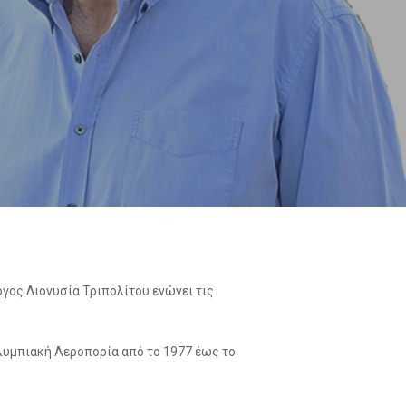
γος Διονυσία Τριπολίτου ενώνει τις
λυμπιακή Αεροπορία από το 1977 έως το