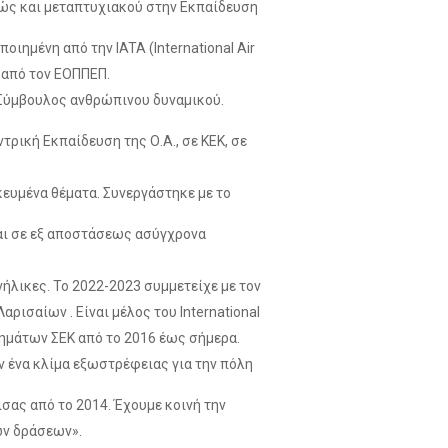
αθώς και μεταπτυχιακού στην Εκπαίδευση
ιημένη από την IATA (International Air
ι από τον ΕΟΠΠΕΠ.
Σύμβουλος ανθρώπινου δυναμικού.
ρική Εκπαίδευση της Ο.Α., σε ΚΕΚ, σε
ικευμένα θέματα. Συνεργάστηκε με το
και σε εξ αποστάσεως ασύγχρονα
νήλικες. Το 2022-2023 συμμετείχε με τον
ισαίων . Είναι μέλος του International
τημάτων ΣΕΚ από το 2016 έως σήμερα.
ν ένα κλίμα εξωστρέφειας για την πόλη
σας από το 2014. Έχουμε κοινή την
ών δράσεων».