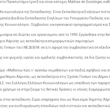
το Πανεπιστήμιο Lyon2 και είναι κάτοχος Maîtrise de Sociologie, κ
Κοινωνιολογία της Εκπαίδευσης. Είναι Εκπαιδεύτρια Ενηλίκων πιστοπο
ραμματεία Δια Βίου Εκπαίδευσης Ενηλίκων του Υπουργείου Παιδείας κα
ης Κοινωνιολόγος- Σύμβουλος οικογενειακού προγραμματισμού και 
νάρια σε ιδιώτες και οργανισμούς από το 1990. Εργάσθηκε στην Κεντ
τήριο Λάρισας ως εκπαιδεύτρια επιμορφωτικών σεμιναρίων.
 Γονέων του Ι.ΝΕ.ΔΙ.ΒΙ.Μ. σε ό,τι αφορά την συμβουλευτική σε εξειδ
ής και ψυχικής υγείας και ομαδικής συμβουλευτικής, σε δια ζώσης 
έμα: «Μαθαίνω πώς ν΄ αγαπάω να μαθαίνω» για παιδιά, εφήβους και ε
 Νόμου Λάρισας, ως εκπαιδεύτρια στις Σχολές Γονέων του Δήμου Λαρ
του Δ.Σ. του Συλλόγου Ελλήνων Κοινωνιολόγων ως υπεύθυνη των παραρ
αι χρήσιμο να στηρίζουμε τις θετικές δράσεις οι οποίες διαμόρφωσα
αι στην εκπαίδευση. Είμαι υπερήφανη που ως Κώα είμαι δημότης Λάρι
ότητες για συνδιοργάνωση σπουδαίων πολιτιστικών και εκπαιδευτικ