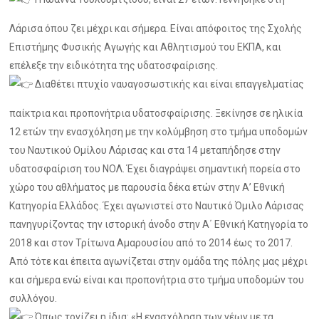
Λάρισα όπου ζει μέχρι και σήμερα. Είναι απόφοιτος της Σχολής
Επιστήμης Φυσικής Αγωγής και Αθλητισμού του ΕΚΠΑ, και
επέλεξε την ειδικότητα της υδατοσφαίρισης.
Διαθέτει πτυχίο ναυαγοσωστικής και είναι επαγγελματίας
παίκτρια και προπονήτρια υδατοσφαίρισης. Ξεκίνησε σε ηλικία
12 ετών την ενασχόληση με την κολύμβηση στο τμήμα υποδομών
του Ναυτικού Ομίλου Λάρισας και στα 14 μεταπήδησε στην
υδατοσφαίριση του ΝΟΛ. Έχει διαγράψει σημαντική πορεία στο
χώρο του αθλήματος με παρουσία δέκα ετών στην Α’ Εθνική
Κατηγορία Ελλάδος. Έχει αγωνιστεί στο Ναυτικό Όμιλο Λάρισας
πανηγυρίζοντας την ιστορική άνοδο στην Α΄ Εθνική Κατηγορία το
2018 και στον Τρίτωνα Αμαρουσίου από το 2014 έως το 2017.
Από τότε και έπειτα αγωνίζεται στην ομάδα της πόλης μας μέχρι
και σήμερα ενώ είναι και προπονήτρια στο τμήμα υποδομών του
συλλόγου.
Όπως τονίζει η ίδια: «Η ενασχόληση των νέων με τα