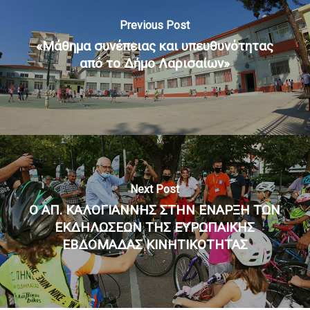
Previous Post
«Μάθημα συνέπειας και υπευθυνότητας
από το Δήμο Λαρισαίων»
Next Post
Ο ΑΠ. ΚΑΛΟΓΙΑΝΝΗΣ ΣΤΗΝ ΕΝΑΡΞΗ ΤΩΝ
ΕΚΔΗΛΩΣΕΩΝ ΤΗΣ ΕΥΡΩΠΑΙΚΗΣ
ΕΒΔΟΜΑΔΑΣ ΚΙΝΗΤΙΚΟΤΗΤΑΣ