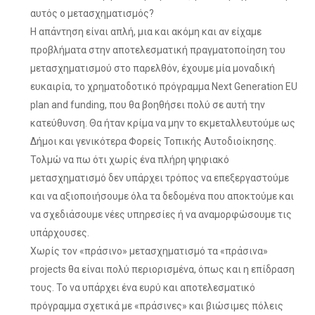
αυτός ο μετασχηματισμός?
Η απάντηση είναι απλή, μια και ακόμη και αν είχαμε
προβλήματα στην αποτελεσματική πραγματοποίηση του
μετασχηματισμού στο παρελθόν, έχουμε μία μοναδική
ευκαιρία, το χρηματοδοτικό πρόγραμμα Next Generation EU
plan and funding, που θα βοηθήσει πολύ σε αυτή την
κατεύθυνση. Θα ήταν κρίμα να μην το εκμεταλλευτούμε ως
Δήμοι και γενικότερα Φορείς Τοπικής Αυτοδιοίκησης.
Τολμώ να πω ότι χωρίς ένα πλήρη ψηφιακό
μετασχηματισμό δεν υπάρχει τρόπος να επεξεργαστούμε
και να αξιοποιήσουμε όλα τα δεδομένα που αποκτούμε και
να σχεδιάσουμε νέες υπηρεσίες ή να αναμορφώσουμε τις
υπάρχουσες.
Χωρίς τον «πράσινο» μετασχηματισμό τα «πράσινα»
projects θα είναι πολύ περιορισμένα, όπως και η επίδραση
τους. Το να υπάρχει ένα ευρύ και αποτελεσματικό
πρόγραμμα σχετικά με «πράσινες» και βιώσιμες πόλεις