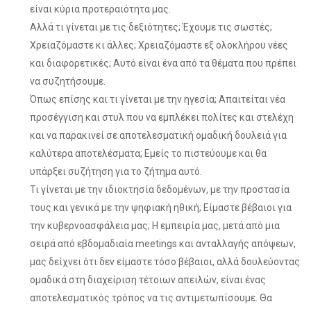
είναι κύρια προτεραιότητα μας.
Αλλά τι γίνεται με τις δεξιότητες; Έχουμε τις σωστές;
Χρειαζόμαστε κι άλλες; Χρειαζόμαστε εξ ολοκλήρου νέες
και διαφορετικές; Αυτό είναι ένα από τα θέματα που πρέπει
να συζητήσουμε.
Όπως επίσης και τι γίνεται με την ηγεσία; Απαιτείται νέα
προσέγγιση και στυλ που να εμπλέκει πολίτες και στελέχη
και να παρακινεί σε αποτελεσματική ομαδική δουλειά για
καλύτερα αποτελέσματα; Εμείς το πιστεύουμε και θα
υπάρξει συζήτηση για το ζήτημα αυτό.
Τι γίνεται με την ιδιοκτησία δεδομένων, με την προστασία
τους και γενικά με την ψηφιακή ηθική; Είμαστε βέβαιοι για
την κυβερνοασφάλεια μας; Η εμπειρία μας, μετά από μια
σειρά από εβδομαδιαία meetings και ανταλλαγής απόψεων,
μας δείχνει ότι δεν είμαστε τόσο βέβαιοι, αλλά δουλεύοντας
ομαδικά στη διαχείριση τέτοιων απειλών, είναι ένας
αποτελεσματικός τρόπος να τις αντιμετωπίσουμε. Θα