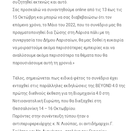
συζητηθεί εκτενώς και αυτό.
Σας προσκαλώ να συναντηθούμε online από τις 13 έως τις
15 Οκτώβρη και μπορώ να σας διαβεβαιώσω ότι τον
επόμενο χρόνο, το Μάιο του 2022, που το συνέδριο μας θα
πραγματοποιηθεί δια ζώσης στη Λάρισα πάλι με τη
συνεργασία του Δήμου Λαρισαίων, θα μας δοθεί η ευκαιρία
να μοιραστούμε ακόμα περισσότερες εμπειρίες και να
αναλύσουμε ακόμα περισσότερο τα θέματα που θα
παρουσιάσουμε αυτή τη χρονιά.»
Τέλος, σημειώνεται πως ειδικά φέτος το συνέδριο έχει
ενταχθεί στις παράλληλες εκδηλώσεις της BEYOND 4.0 της
πρώτης διεθνούς έκθεση για τη Βιομηχανία 4.0 στη
Νοτιοανατολική Ευρώπη, που θα διεξαχθεί στη
Θεσσαλονίκη 14 – 16 Οκτωβρίου.
Παρόντες στην συνέντευξη τύπου ήταν ο
αντιπεριφερειάρχης κ. Ν. Λιούπας, οι αντιδήμαρχοι Γ.