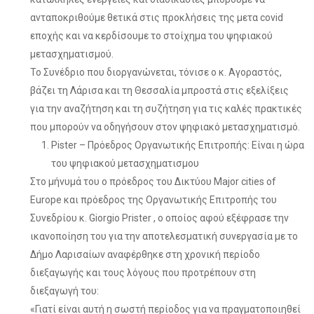
ανταποκριθούμε θετικά στις προκλήσεις της μετα covid
εποχής και να κερδίσουμε το στοίχημα του ψηφιακού
μετασχηματισμού.
Το Συνέδριο που διοργανώνεται, τόνισε ο κ. Αγοραστός,
βάζει τη Λάρισα και τη Θεσσαλία μπροστά στις εξελίξεις
για την αναζήτηση και τη συζήτηση για τις καλές πρακτικές
που μπορούν να οδηγήσουν στον ψηφιακό μετασχηματισμό.
Pister – Πρόεδρος Οργανωτικής Επιτροπής: Είναι η ώρα
του ψηφιακού μετασχηματισμου
Στο μήνυμά του ο πρόεδρος του Δικτύου Major cities of
Europe και πρόεδρος της Οργανωτικής Επιτροπής του
Συνεδρίου κ. Giorgio Prister , ο οποίος αφού εξέφρασε την
ικανοποίηση του για την αποτελεσματική συνεργασία με το
Δήμο Λαρισαίων αναφέρθηκε στη χρονική περίοδο
διεξαγωγής και τους λόγους που προτρέπουν στη
διεξαγωγή του:
«Γιατί είναι αυτή η σωστή περίοδος για να πραγματοποιηθεί