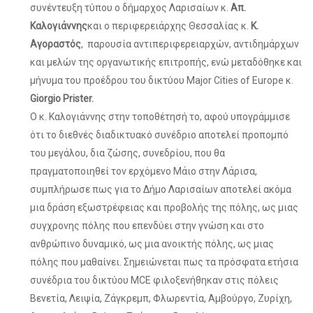
συνέντευξη τύπου ο δήμαρχος Λαρισαίων κ.
Απ.
Καλογιάννης
και ο περιφερειάρχης Θεσσαλίας κ.
Κ.
Αγοραστός
, παρουσία αντιπεριφερειαρχών, αντιδημάρχων
και μελών της οργανωτικής επιτροπής, ενώ μεταδόθηκε και
μήνυμα του προέδρου του δικτύου Major Cities of Europe κ.
Giorgio Prister.
Ο κ. Καλογιάννης στην τοποθέτησή το, αφού υπογράμμισε
ότι το διεθνές διαδικτυακό συνέδριο αποτελεί προπομπό
του μεγάλου, δια ζώσης, συνεδρίου, που θα
πραγματοποιηθεί τον ερχόμενο Μάιο στην Λάρισα,
συμπλήρωσε πως για το Δήμο Λαρισαίων αποτελεί ακόμα
μια δράση εξωστρέφειας και προβολής της πόλης, ως μιας
συγχρονης πόλης που επενδύει στην γνώση και στο
ανθρώπινο δυναμικό, ως μια ανοικτής πόλης, ως μιας
πόλης που μαθαίνει. Σημειώνεται πως τα πρόσφατα ετήσια
συνέδρια του δικτύου MCE φιλοξενήθηκαν στις πόλεις
Βενετία, Λειψία, Ζάγκρεμπ, Φλωρεντία, Αμβούργο, Ζυρίχη,