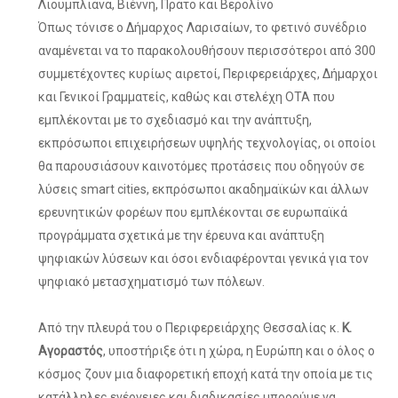
Λιουμπλιάνα, Βιέννη, Πράτο και Βερολίνο
Όπως τόνισε ο Δήμαρχος Λαρισαίων, το φετινό συνέδριο
αναμένεται να το παρακολουθήσουν περισσότεροι από 300
συμμετέχοντες κυρίως αιρετοί, Περιφερειάρχες, Δήμαρχοι
και Γενικοί Γραμματείς, καθώς και στελέχη ΟΤΑ που
εμπλέκονται με το σχεδιασμό και την ανάπτυξη,
εκπρόσωποι επιχειρήσεων υψηλής τεχνολογίας, οι οποίοι
θα παρουσιάσουν καινοτόμες προτάσεις που οδηγούν σε
λύσεις smart cities, εκπρόσωποι ακαδημαϊκών και άλλων
ερευνητικών φορέων που εμπλέκονται σε ευρωπαϊκά
προγράμματα σχετικά με την έρευνα και ανάπτυξη
ψηφιακών λύσεων και όσοι ενδιαφέρονται γενικά για τον
ψηφιακό μετασχηματισμό των πόλεων.
Από την πλευρά του ο Περιφερειάρχης Θεσσαλίας κ.
Κ.
Αγοραστός
, υποστήριξε ότι η χώρα, η Ευρώπη και ο όλος ο
κόσμος ζουν μια διαφορετική εποχή κατά την οποία με τις
κατάλληλες ενέργειες και διαδικασίες μπορούμε να