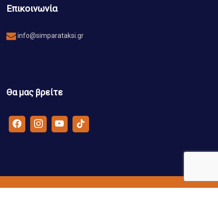
Επικοινωνία
info@simparataksi.gr
Θα μας βρείτε
© Συμπαράταξη Λαρισαίων