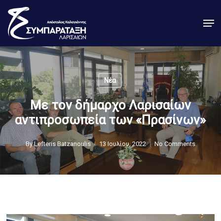
Skip
Men
to
Close
main
Menu
content
Νέα
Με τον δήμαρχο Λαρισαίων
αντιπροσωπεία των «Πρασίνων»
By
Lefteris Batzanoulis
13 Ιουλίου, 2022
No Comments