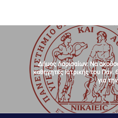
Δήμος Λαρισαίων: Να ακούσ
καθηγητές Ιατρικής του Παν. 
για τη