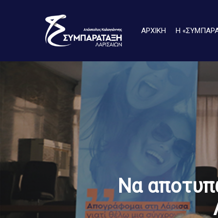
Skip
to
ΑΡΧΙΚΗ
Η «ΣΥΜΠΑΡ
main
content
Να αποτυπ