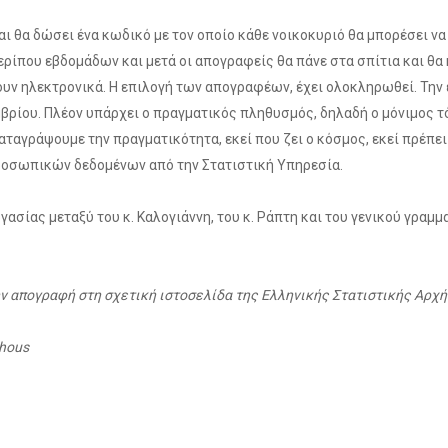
αι θα δώσει ένα κωδικό με τον οποίο κάθε νοικοκυριό θα μπορέσει ν
ρίπου εβδομάδων και μετά οι απογραφείς θα πάνε στα σπίτια και θα
ουν ηλεκτρονικά. Η επιλογή των απογραφέων, έχει ολοκληρωθεί. Την
μβρίου. Πλέον υπάρχει ο πραγματικός πληθυσμός, δηλαδή ο μόνιμος τό
ταγράψουμε την πραγματικότητα, εκεί που ζει ο κόσμος, εκεί πρέπει
ροσωπικών δεδομένων από την Στατιστική Υπηρεσία.
ασίας μεταξύ του κ. Καλογιάννη, του κ. Ράπτη και του γενικού γραμμ
 απογραφή στη σχετική ιστοσελίδα της Ελληνικής Στατιστικής Αρχή
-hous