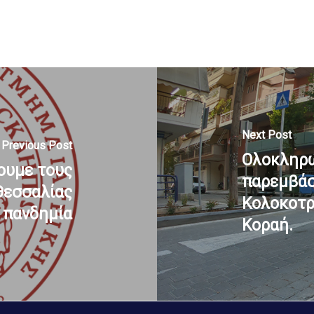
Next Post
Previous Post
Oλοκληρώ
ουμε τους
παρεμβάσ
Θεσσαλίας
Κολοκοτρ
ν πανδημία
Κοραή.