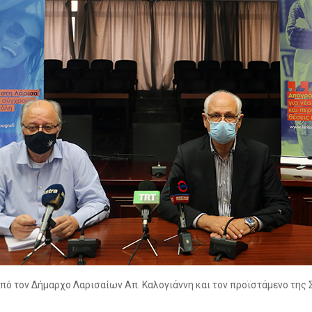
πό τον Δήμαρχο Λαρισαίων Απ. Καλογιάννη και τον προϊστάμενο της 