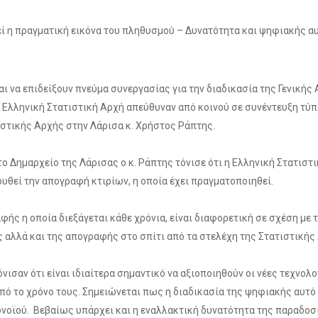
ί η πραγματική εικόνα του πληθυσμού – Δυνατότητα και ψηφιακής 
ι να επιδείξουν πνεύμα συνεργασίας για την διαδικασία της Γενική
ην Ελληνική Στατιστική Αρχή απεύθυναν από κοινού σε συνέντευξη 
ιστικής Αρχής στην Λάρισα κ. Χρήστος Ράπτης.
Δημαρχείο της Λάρισας o κ. Ράπτης τόνισε ότι η Ελληνική Στατιστικ
υθεί την απογραφή κτιρίων, η οποία έχει πραγματοποιηθεί.
ής η οποία διεξάγεται κάθε χρόνια, είναι διαφορετική σε σχέση με 
αλλά και της απογραφής στο σπίτι από τα στελέχη της Στατιστικής
όνισαν ότι είναι ιδιαίτερα σημαντικό να αξιοποιηθούν οι νέες τεχνολ
από το χρόνο τους. Σημειώνεται πως η διαδικασία της ψηφιακής αυτ
νοϊού. Βεβαίως υπάρχει και η εναλλακτική δυνατότητα της παραδοσ