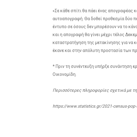
«Σε κάθε σπίτι θα πάει ένας απογραφέας κ
αυτοαπογραφή. Θα δοθεί προθεσμία δύο πε
έντυπο σε όσους δεν μπορέσουν να το κάν
και η απογραφή θα γίνει μέχρι τέλος Δεκε
καταστρατήγηση της μετακίνησης για να κα
έκανε και στην απόλυτη προστασία των π
* Πριν τη συνέντευξη υπήρξε συνάντηση εργ
Οικονομίδη.
Περισσότερες πληροφορίες σχετικά με την
https://www.statistics.gr/2021-census-pop