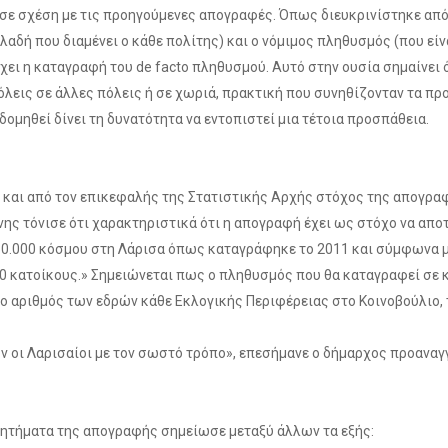
σε σχέση με τις προηγούμενες απογραφές. Όπως διευκρινίστηκε από
αδή που διαμένει ο κάθε πολίτης) και ο νόμιμος πληθυσμός (που είν
ει η καταγραφή του de facto πληθυσμού. Αυτό στην ουσία σημαίνει ό
εις σε άλλες πόλεις ή σε χωριά, πρακτική που συνηθίζονταν τα προη
ομηθεί δίνει τη δυνατότητα να εντοπιστεί μια τέτοια προσπάθεια.
 και από τον επικεφαλής της Στατιστικής Αρχής στόχος της απογρα
άννης τόνισε ότι χαρακτηριστικά ότι η απογραφή έχει ως στόχο να α
α 150.000 κόσμου στη Λάρισα όπως καταγράφηκε το 2011 και σύμφωνα
000 κατοίκους.» Σημειώνεται πως ο πληθυσμός που θα καταγραφεί σε 
 αριθμός των εδρών κάθε Εκλογικής Περιφέρειας στο Κοινοβούλιο, 
ν οι Λαρισαίοι με τον σωστό τρόπο», επεσήμανε ο δήμαρχος προαναγγ
ζητήματα της απογραφής σημείωσε μεταξύ άλλων τα εξής: