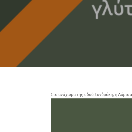
Στο ανάχωμα της οδού Σανδράκη, η Λάρισα
Πρόγραμμα
Αναπαραγωγής
Βίντεο