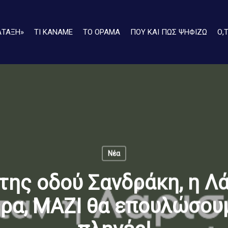
ΑΤΑΞΗ»
ΤΙ ΚΑΝΑΜΕ
ΤΟ ΟΡΑΜΑ
ΠΟΥ ΚΑΙ ΠΩΣ ΨΗΦΙΖΩ
Ο,
Νέα
της οδού Σανδράκη, η Λ
ερα, ΜΑΖΙ θα επουλώσουμ