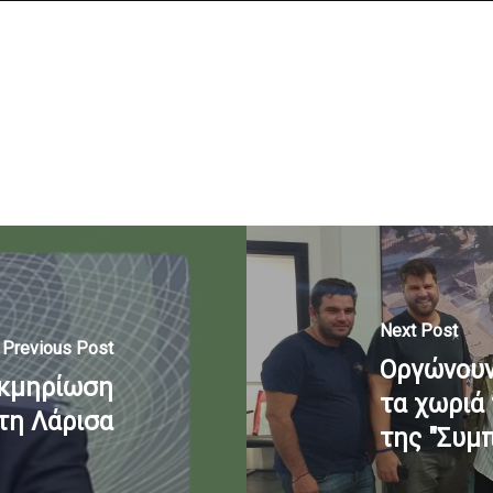
Next Post
Previous Post
Οργώνουν 
εκμηρίωση
τα χωριά 
 τη Λάρισα
της "Συμ