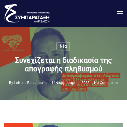
Skip
Men
to
Close
main
Menu
content
Νέα
Συνεχίζεται η διαδικασία της
απογραφής πληθυσμού
By
Lefteris Batzanoulis
14 Φεβρουαρίου, 2022
No Comments