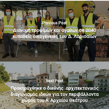
Previous Post
Διανομή τροφίμων και αγαθών σε 2040
ευπαθείς οικογένειες του Δ. Λαρισαίων
Next Post
Προκηρύχθηκε ο διεθνής αρχιτεκτονικός
διαγωνισμός ιδεών για τον περιβάλλοντα
χώρος του Α’ Αρχαίου Θεάτρου