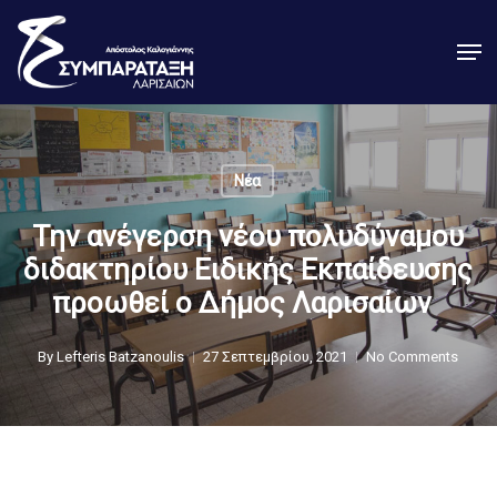
Skip
Men
to
Close
main
Menu
content
Νέα
Την ανέγερση νέου πολυδύναμου
διδακτηρίου Ειδικής Εκπαίδευσης
προωθεί ο Δήμος Λαρισαίων
By
Lefteris Batzanoulis
27 Σεπτεμβρίου, 2021
No Comments