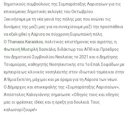
δημοτικούς συμβούλους της Συμπαράταξης Λαρισαίων για τις
επικείμενες δημοτικές εκλογές του Οκτωβρίου.
Ξεκινήσαμε με τη νέα γενιά της πόλης μας που ενώνει τις
δυνάμεις της μαζί μας για να συνεχίσουμε μαζί την προσπάθεια
να εξελιχθεί η Λάρισα σε σύγχρονη Ευρωπαϊκή πόλη.
Ο
Thanasis Karaiskos
, πολιτικός επιστήμονας και αγρότης, η
Φωτεινή Μυσιρλή
δασκάλα, διδάκτωρ του ΑΠΘ και Πρόεδρος
του Δημοτικού Συμβουλίου Νεολαίας το 2021 και ο Δημήτρης
Τσιαμούρας, καθηγητής Νοσηλευτικής στο 1ο Επαλ Σοφάδων με
εμπειρία ως κλινικός νοσηλευτής στον ιδιωτικό τομέα και στην
Α’θμια Εκπ/ση, μάχιμοι και με όραμα για τη Λάρισα των νέων.
Ο Δήμαρχος και επικεφαλής της «Συμπαράταξης Λαρισαίων»,
Απόστολος Καλογιάννης σημείωσε: «Οδηγός τους και οδηγός
μας οι φρέσκες ιδέες και η όρεξη για δουλειά. Τους
καλωσορίζουμε!»