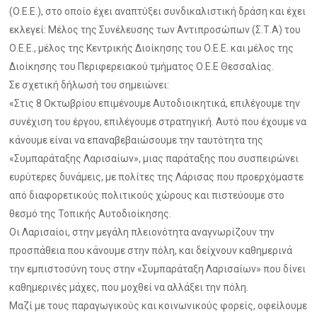
(Ο.Ε.Ε.), στο οποίο έχει αναπτύξει συνδικαλιστική δράση και έχει
εκλεγεί: Μέλος της Συνέλευσης των Αντιπροσώπων (Σ.Τ.Α) του
Ο.Ε.Ε., μέλος της Κεντρικής Διοίκησης του Ο.Ε.Ε. και μέλος της
Διοίκησης του Περιφερειακού τμήματος Ο.Ε.Ε Θεσσαλίας.
Σε σχετική δήλωσή του σημειώνει:
«Στις 8 Οκτωβρίου επιμένουμε Αυτοδιοικητικά, επιλέγουμε την
συνέχιση του έργου, επιλέγουμε στρατηγική. Αυτό που έχουμε να
κάνουμε είναι να επαναβεβαιώσουμε την ταυτότητα της
«Συμπαράταξης Λαρισαίων», μιας παράταξης που συσπειρώνει
ευρύτερες δυνάμεις, με πολίτες της Λάρισας που προερχόμαστε
από διαφορετικούς πολιτικούς χώρους και πιστεύουμε στο
θεσμό της Τοπικής Αυτοδιοίκησης.
Οι Λαρισαίοι, στην μεγάλη πλειονότητα αναγνωρίζουν την
προσπάθεια που κάνουμε στην πόλη, και δείχνουν καθημερινά
την εμπιστοσύνη τους στην «Συμπαράταξη Λαρισαίων» που δίνει
καθημερινές μάχες, που μοχθεί να αλλάξει την πόλη.
Μαζί με τους παραγωγικούς και κοινωνικούς φορείς, οφείλουμε