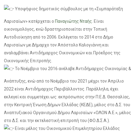
Υποψήφιος δημοτικός σύμβουλος με τη «Συμπαράταξη
Λαρισαίων» κατέρχεται ο
Παναγιώτης Νταής
. Είναι
οικονομολόγος, ενώ δραστηριοποιείται στην Τοπική
Αυτοδιοίκηση από το 2006. Εκλέγεται το 2014 στο Δήμο
Λαρισαίων με Δήμαρχο τον Απόστολο Καλογιάννη και
αναλαμβάνει Αντιδήμαρχος Οικονομικών και Πρόεδρος της
Οικονομικής Επιτροπής.
Το Νοέμβριο του 2016 ανέλαβε Αντιδήμαρχος Οικονομίας &
Ανάπτυξης, ενώ από το Νοέμβριο του 2021 μέχρι τον Απρίλιο
2022 είναι Αντιδήμαρχος Περιβάλλοντος. Παράλληλα, έχει
εκλεγεί και συμμετέχει ως: εκπρόσωπος στην Π.Ε.Δ. Θεσσαλίας,
στην Κεντρική Ένωση Δήμων Ελλάδας (ΚΕΔΕ), μέλος στο Δ.Σ. του
Αναπτυξιακού Οργανισμού Δήμου Λαρισαίων «ΟΛΟΝ Α.Ε.», μέλος
στο Δ.Σ. και την εκτελεστική επιτροπή του (ΦΟ.Δ.Σ.Α.).
Είναι μέλος του Οικονομικού Επιμελητηρίου Ελλάδος