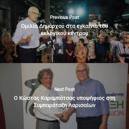
Previous Post
Ομιλία Δημάρχου στα εγκαίνια του
εκλογικού κέντρου
Next Post
Ο Κώστας Καραμπάτσας υποψήφιος στη
Συμπαράταξη Λαρισαίων