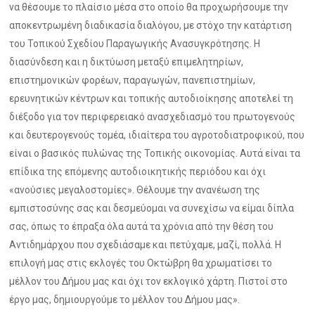
να θέσουμε το πλαίσιο μέσα στο οποίο θα προχωρήσουμε την
αποκεντρωμένη διαδικασία διαλόγου, με στόχο την κατάρτιση
του Τοπικού Σχεδίου Παραγωγικής Ανασυγκρότησης. Η
διασύνδεση και η δικτύωση μεταξύ επιμελητηρίων,
επιστημονικών φορέων, παραγωγών, πανεπιστημίων,
ερευνητικών κέντρων και τοπικής αυτοδιοίκησης αποτελεί τη
διέξοδο για τον περιφερειακό ανασχεδιασμό του πρωτογενούς
και δευτερογενούς τομέα, ιδιαίτερα του αγροτοδιατροφικού, που
είναι ο βασικός πυλώνας της Τοπικής οικονομίας. Αυτά είναι τα
επίδικα της επόμενης αυτοδιοικητικής περιόδου και όχι
«ανούσιες μεγαλοστομίες». Θέλουμε την ανανέωση της
εμπιστοσύνης σας και δεσμεύομαι να συνεχίσω να είμαι δίπλα
σας, όπως το έπραξα όλα αυτά τα χρόνια από την θέση του
Αντιδημάρχου που σχεδιάσαμε και πετύχαμε, μαζί, πολλά. Η
επιλογή μας στις εκλογές του Οκτώβρη θα χρωματίσει το
μέλλον του Δήμου μας και όχι τον εκλογικό χάρτη. Πιστοί στο
έργο μας, δημιουργούμε το μέλλον του Δήμου μας».