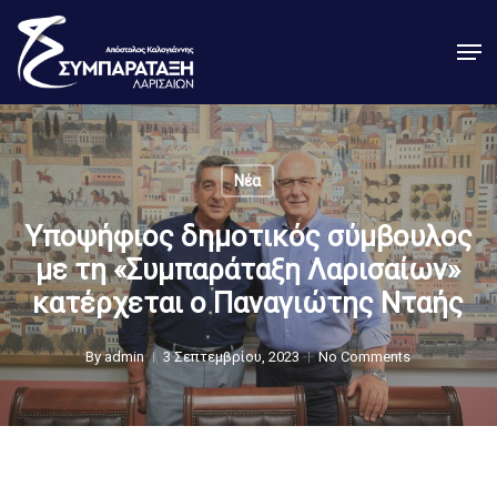
Skip
Men
to
Close
main
Menu
content
Νέα
Υποψήφιος δημοτικός σύμβουλος
με τη «Συμπαράταξη Λαρισαίων»
κατέρχεται ο Παναγιώτης Νταής
By
admin
3 Σεπτεμβρίου, 2023
No Comments