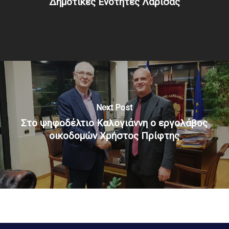
Δημοτικές Ενότητες Λάρισας
Next Post
Στο ψηφοδέλτιο Καλογιάννη ο εργολάβος
οικοδομών Χρήστος Πρίφτης