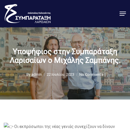
Skip
Men
to
Close
main
Menu
content
Υποψήφιος στην Συμπαράταξη
Λαρισαίων ο Μιχάλης Σαμπάνης.
By
admin
22 Ιουλίου, 2023
No Comments
Οι εκπρόσωποι της νέας γενιάς συνεχίζουν να δίνουν