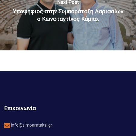
Next Post
Υποψήφιος στην Συμπαράταξη Λαρισαίων
ο Κωνσταντίνος Κάμπο.
Επικοινωνία
info@simparataksi.gr