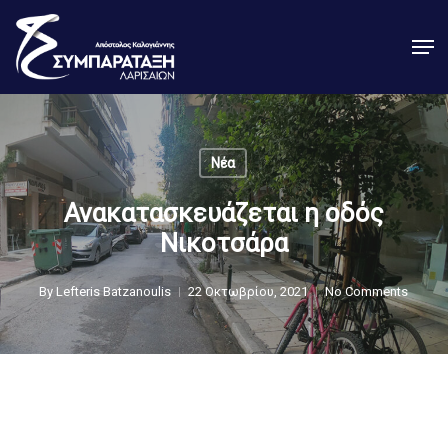
Skip
Men
to
Close
main
Menu
content
Νέα
Ανακατασκευάζεται η οδός
Νικοτσάρα
By
Lefteris Batzanoulis
22 Οκτωβρίου, 2021
No Comments