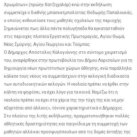
Χρωμάτων» (πρώην Χατζηχαλάρ) ενώ στην εκδήλωση
συμμετείχε ο διεθνής μπασκετμπολίστας Θοδωρής Παπαλουκάς,
ο οποίος ενθουσίασε τους μαθητές σχολείων της περιοχής.
Σημειώνεται πως άλλα πέντε πολυγήπεδα θα εγκατασταθούν
στις περιοχές πλατεία Εργατικής Πρωτομαγιάς, Αγίου Θωμά,
Νέας Σμύρνης, Αγίου Γεωργίου και Τούμπας.
Ο Δήμαρχος Απόστολος Καλογιάννης στο σύντομο χαιρετισμό
του, αναφέρθηκε στην πρωτοβουλία του Δήμου Λαρισαίων για τη
δημιουργία νέων πρωτότυπων χώρων άθλησης, ενώ παράλληλα
κάλεσε τους νέους να συμμετάσχουν στην εκλογική διαδικασία
των αυτοδιοικητικών εκλογών. Η νεολαία πρέπει να έρθει στην
κάλπη να ψηφίσει, να έχει λόγο για τα κοινά. Νομίζω ότι η
νεολαία πρέπει να έχει στα χέρια της την τύχη της και να μην
εξαρτάται από άλλους», τόνισε χαρακτηριστικά ο Δήμαρχος.
Στο πλαίσιο της λιτής εκδήλωσης, πραγματοποιήθηκαν πολλές
αθλητικές δραστηριότητες και παιγνίδια με τη συμμετοχή των
μαθητών αλλά και προσφυγόπουλων από τις δομές ένταξης της