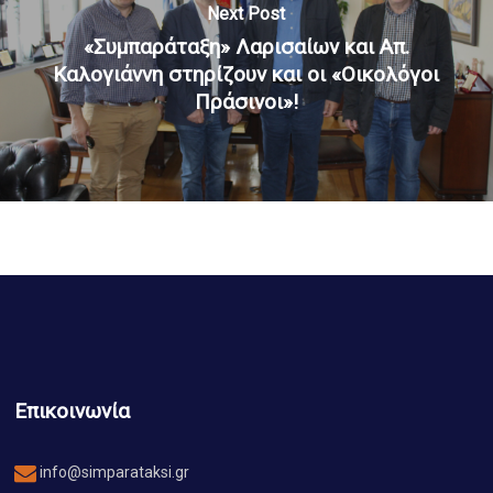
Next Post
«Συμπαράταξη» Λαρισαίων και Απ.
Καλογιάννη στηρίζουν και οι «Οικολόγοι
Πράσινοι»!
Επικοινωνία
info@simparataksi.gr