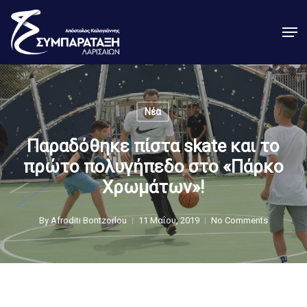
Skip
Men
to
Close
main
Menu
content
Νέα
Παραδόθηκε πίστα skate και το
πρώτο πολυγήπεδο στο «Πάρκο
Χρωμάτων»!
By
Afroditi Bontzorlou
11 Μαΐου, 2019
No Comments