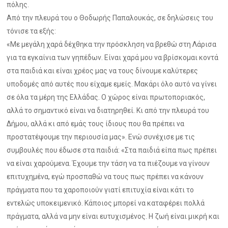
πόλης.
Από την πλευρά του ο Θοδωρής Παπαλουκάς, σε δηλώσεις του
τόνισε τα εξής:
«Με μεγάλη χαρά δέχθηκα την πρόσκληση να βρεθώ στη Λάρισα
για τα εγκαίνια των γηπέδων. Είναι χαρά μου να βρίσκομαι κοντά
στα παιδιά και είναι χρέος μας να τους δίνουμε καλύτερες
υποδομές από αυτές που είχαμε εμείς. Μακάρι όλο αυτό να γίνει
σε όλα τα μέρη της Ελλάδας. Ο χώρος είναι πρωτοποριακός,
αλλά το σημαντικό είναι να διατηρηθεί. Κι από την πλευρά του
Δήμου, αλλά κι από εμάς τους ίδιους που θα πρέπει να
προστατέψουμε την περιουσία μας». Ενώ συνέχισε με τις
συμβουλές που έδωσε στα παιδιά: «Στα παιδιά είπα πως πρέπει
να είναι χαρούμενα. Έχουμε την τάση να τα πιέζουμε να γίνουν
επιτυχημένα, εγώ προσπαθώ να τους πως πρέπει να κάνουν
πράγματα που τα χαροποιούν γιατί επιτυχία είναι κάτι το
εντελώς υποκειμενικό. Κάποιος μπορεί να καταφέρει πολλά
πράγματα, αλλά να μην είναι ευτυχισμένος. Η ζωή είναι μικρή και