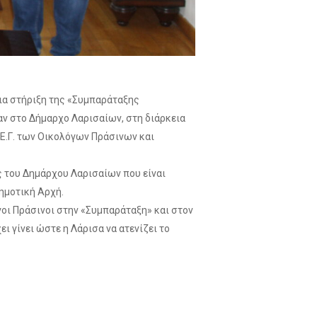
ια στήριξη της «Συμπαράταξης
αν στο Δήμαρχο Λαρισαίων, στη διάρκεια
 Ε.Γ. των Οικολόγων Πράσινων και
 του Δημάρχου Λαρισαίων που είναι
Δημοτική Αρχή.
γοι Πράσινοι στην «Συμπαράταξη» και στον
ι γίνει ώστε η Λάρισα να ατενίζει το