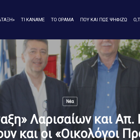
ΑΤΑΞΗ»
ΤΙ ΚΑΝΑΜΕ
ΤΟ ΟΡΑΜΑ
ΠΟΥ ΚΑΙ ΠΩΣ ΨΗΦΙΖΩ
Ο,
Νέα
αξη» Λαρισαίων και Απ. 
υν και οι «Οικολόγοι Πρ