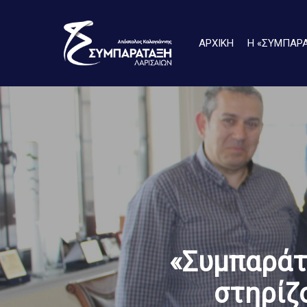
Skip
to
ΑΡΧΙΚΗ
Η «ΣΥΜΠΑΡ
main
content
«Συμπαράτ
στηρίζο