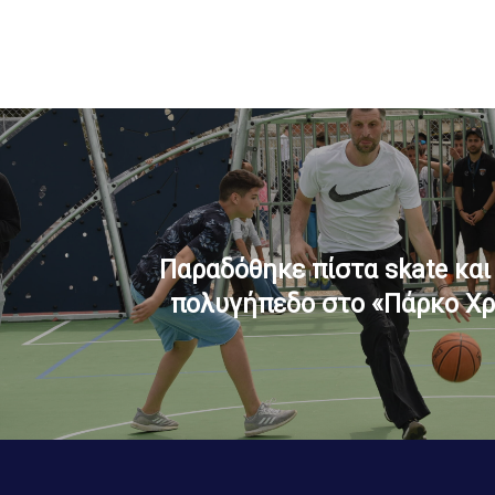
Παραδόθηκε πίστα skate και
πολυγήπεδο στο «Πάρκο Χ